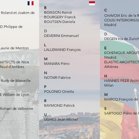
B
C
BOISSON Rainié
oland et Joakim de
CHAVOIX Eric de la 
BOURGERY Franck
COUSI INTERIORISS
BOUTSEN Daniela
Madrid
 Philippe de
D
D
DEVERINI Emmanuel
DEGEN Iria de Zuric
L
aurie de Menton
E
LALLEMAND François
ECHENIQUE ARQUI
Madrid
M
HITECTS de Nice
ELASTIC ARCHITECT
MANARA Piéro
aud d'Antibes
Athènes
N
H
NOTARI Fabrice
 Rudy de Marseille
HANNES PEER Ar
chi
Milan
P
POLONIO Orietta
 William de Lyon
M
MARCQ François de 
R
RAYMOND Patrick
ichael de Valbonne
S
SARTOGO Piéro de
U
UGHES Jean Michel