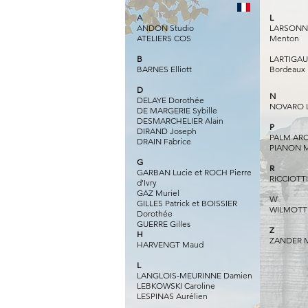
A
L
ANDON Studio
LARSONN R
ATELIERS COS
Menton
B
LARTIGAUD
BARNES Elliott
Bordeaux
D
N
DELAYE Dorothée
NOVARO L
DE MARGERIE Sybille
DESMARCHELIER Alain
P
DIRAND Joseph
PALM ARC
DRAIN Fabrice
PIANON M
G
R
GARBAN Lucie et ROCH Pierre
RICCIOTTI
d'Ivry
GAZ Muriel
W
GILLES Patrick et BOISSIER
WILMOTTE
Dorothée
GUERRE Gilles​
Z
H
ZANDER M
HARVENGT Maud
L
LANGLOIS-MEURINNE Damien
LEBKOWSKI Caroline
LESPINAS Aurélien