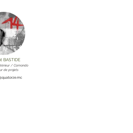
nt BASTIDE
intérieur / Camondo
ur de projets
e@quatorze.mc