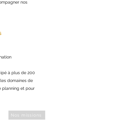
ccompagner nos
S
nation
ipé à plus de 200
s les domaines de
ce planning et pour
Nos missions