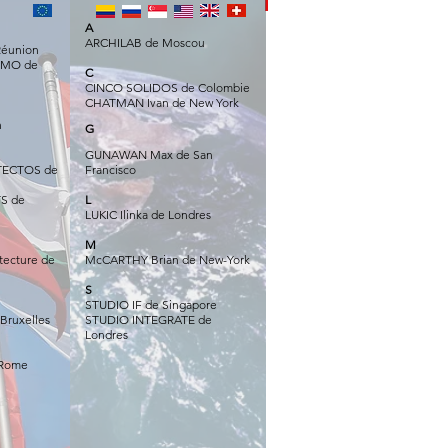
A
ARCHILAB de Moscou
Réunion
IMO de
C
CINCO SOLIDOS de Colombie
CHATMAN Ivan de New York
h
G
GUNAWAN Max de San
TECTOS de
Francisco
S de
L
LU
KIC Ilinka de Londres
M
tecture de
McCARTHY Brian de New-York
S
STUDIO IF de Singapore
Bruxelles
STUDIO INTEGRATE de
Londres
 Rome