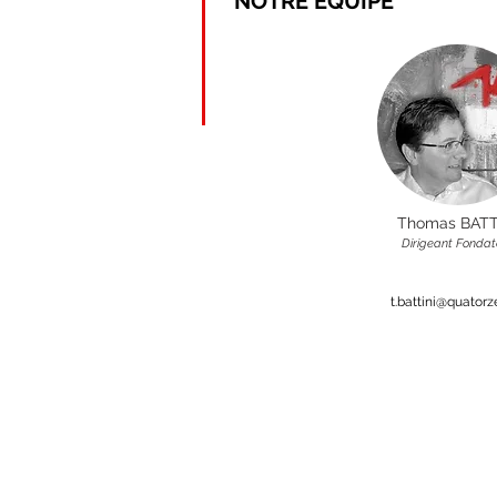
NOTRE EQUIPE
Thomas BATT
Dirigeant Fondat
t.battini@quator