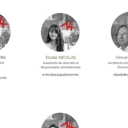
INI
Elodie NICOLAS
Vince
eur
Assistante de direction et
Architecte d'
Responsable administrative
Directe
e.nicolas@quatorze.mc
v.bastid
ze.mc