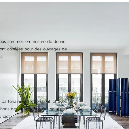
 nous sommes en mesure de donner
sont confiées pour des ouvrages de
s :
 partenaire de notre client, et avec
hons de lui apporter des solutions
rojet.