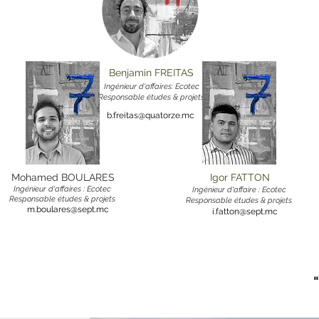
Benjamin FREITAS
Ingénieur d'affaires: Ecotec
Responsable études & projets
b.freitas@quatorze.mc
Mohamed BOULARES
Igor FATTON
Ingénieur d'affaires : Ecotec
Ingénieur d'affaire : Ecotec
Responsable études & projets
Responsable études & projets
m.boulares@sept.mc
i.fatton@sept.mc