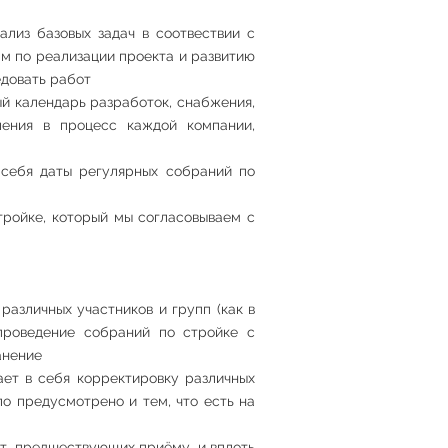
ализ базовых задач в соотвествии с
м по реализации проекта и развитию
едовать работ
й календарь разработок, снабжения,
ления в процесс каждой компании,
 себя даты регулярных собраний по
тройке, который мы согласовываем с
азличных участников и групп (как в
 проведение собраний по стройке с
анение
ет в себя корректировку различных
о предусмотрено и тем, что есть на
т, предшествующих приёму, и вплоть