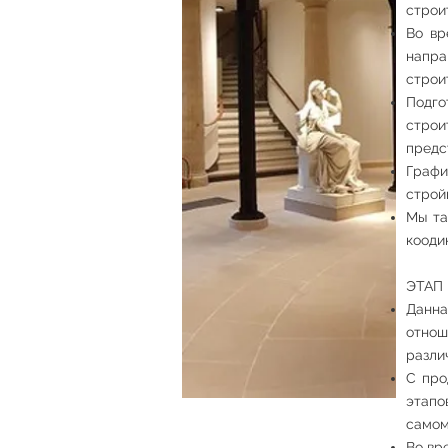
строи
Во вр
напра
строи
Подго
строи
предс
Графи
строй
Мы та
кооди
ЭТАП
Данна
отнош
разли
С про
этапо
самом
Во вр