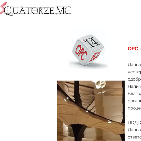
OPC 
Данна
усове
одобр
Налич
Благо
орган
проце
ПОДГ
Данна
ответ