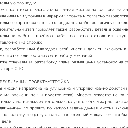
тельную площадку
емя подготовительного этапа данная миссия направлена на ан
влением или уровнем в иерархии проекта и согласно разработка
тельного процесса с целью определить наиболее логичную посл
товительный этап позволяет также разработать детализированны
тельных работ, приёмов работ согласно хронологии вступ
тавленной на стройке
к, разработанный благодаря этой миссии, должен включать в
ке, что позволит организовать работу компаний
кже отвечаем за разработку плана размещения установок на с
наторм СПС
 РЕАЛИЗАЦИИ ПРОЕКТА/СТРОЙКА
я миссия направлена на улучшение и упорядочивание действий р
ении времени, так и пространства). Миссия отвественна за
чными участниками, за которыми следуют отчёты и их распростр
движением по проекту по каждой задаче данная миссия включа
в по графику и оценку анализа расхождений между тем, что был
 деле
емя этой миссии особое внимание уделяется планированию рабо